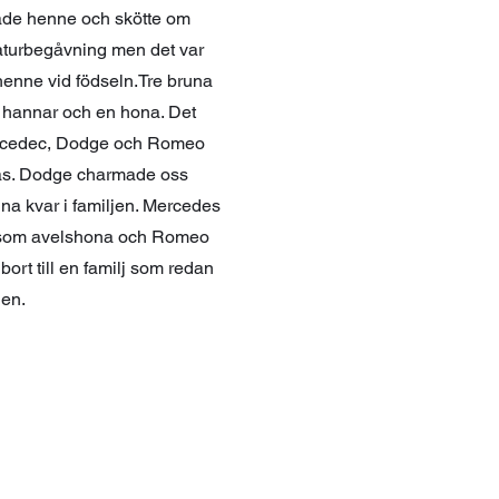
sade henne och skötte om
naturbegåvning men det var
henne vid födseln.
Tre bruna
å hannar och en hona. Det
Mercedec, Dodge och Romeo
tås. Dodge charmade oss
nna kvar i familjen. Mercedes
lm som avelshona och Romeo
bort till en familj som redan
jen.