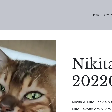
Hem
Om 
Nikita
2022
Nikita & Milou fick sin
Milou skötte om Nikita