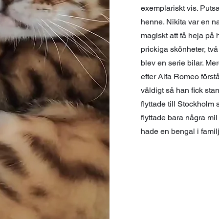
exemplariskt vis. Put
henne. Nikita var en 
magiskt att få heja på 
prickiga skönheter, tv
blev en serie bilar. 
efter Alfa Romeo förs
väldigt så han fick sta
flyttade till Stockho
flyttade bara några mil 
hade en bengal i famil